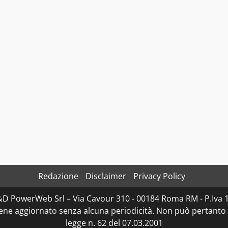
Redazione
Disclaimer
Privacy Policy
D&D PowerWeb Srl – Via Cavour 310 - 00184 Roma RM - P.I
iene aggiornato senza alcuna periodicità. Non può pertanto 
legge n. 62 del 07.03.2001