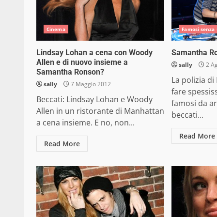
Cinema
Famosi senza
Lindsay Lohan a cena con Woody
Samantha Ro
Allen e di nuovo insieme a
sally
2 Ag
Samantha Ronson?
La polizia d
sally
7 Maggio 2012
fare spessi
Beccati: Lindsay Lohan e Woody
famosi da a
Allen in un ristorante di Manhattan
beccati...
a cena insieme. E no, non...
Read More
Read More