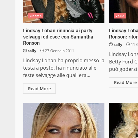
Cinema
Varie
Lindsay Lohan rinuncia ai party
Lindsay Loh
selvaggi ed esce con Samantha
Ronson: rito
Ronson
sally
11 
sally
27 Gennaio 2011
Lindsay Loh
Lindsay Lohan ha proprio messo la
Betty Ford C
testa a posto, ha rinunciato alle
può godersi u
feste selvagge alle quali era...
Read More
Read More