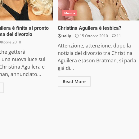
Musica
ilera è finita al pronto
Christina Aguilera è lesbica?
ma del divorzio
sally
15 Ottobre 2010
11
ttobre 2010
Attenzione, attenzione: dopo la
che getterà
notizia del divorzio tra Christina
 una nuova luce sul
Aguilera e Jason Bratman, si parla
 Christina Aguilera e
già di...
an, annunciato...
Read More