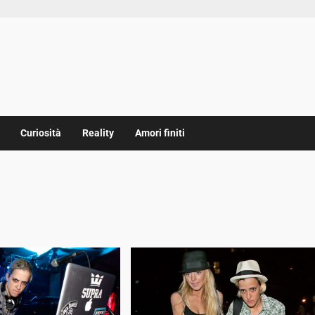
Curiosità
Reality
Amori finiti