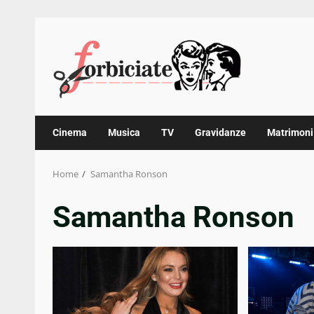
Skip
to
content
Cinema
Musica
TV
Gravidanze
Matrimoni
Home
Samantha Ronson
Samantha Ronson