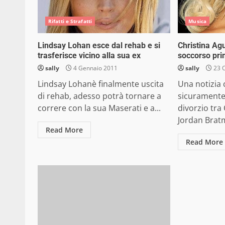
Rifatti e Strafatti
Musica
Lindsay Lohan esce dal rehab e si
Christina Agu
trasferisce vicino alla sua ex
soccorso pri
sally
4 Gennaio 2011
sally
23 O
Lindsay Lohanè finalmente uscita
Una notizia 
di rehab, adesso potrà tornare a
sicuramente
correre con la sua Maserati e a...
divorzio tra
Jordan Bratm
Read More
Read More