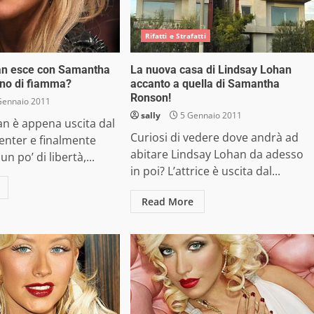
Rifatti e Strafatti
an esce con Samantha
La nuova casa di Lindsay Lohan
rno di fiamma?
accanto a quella di Samantha
Ronson!
Gennaio 2011
sally
5 Gennaio 2011
an è appena uscita dal
Curiosi di vedere dove andrà ad
enter e finalmente
abitare Lindsay Lohan da adesso
n po’ di libertà,...
in poi? L’attrice è uscita dal...
Read More