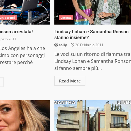
 un perché
Cinema
nson arrestata!
Lindsay Lohan e Samantha Ronson
stanno insieme?
osto 2011
sally
20 Febbraio 2011
i Los Angeles ha a che
Le voci su un ritorno di fiamma tra
ssimo con personaggi
Lindsay Lohan e Samantha Ronso
rrestare perché
si fanno sempre più...
Read More