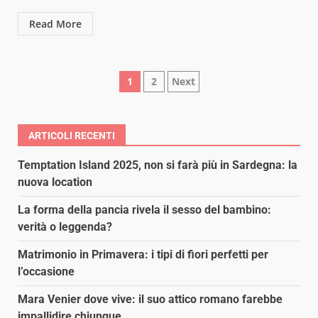
Read More
Paginazione
1
2
Next
degli
articoli
ARTICOLI RECENTI
Temptation Island 2025, non si farà più in Sardegna: la
nuova location
La forma della pancia rivela il sesso del bambino:
verità o leggenda?
Matrimonio in Primavera: i tipi di fiori perfetti per
l’occasione
Mara Venier dove vive: il suo attico romano farebbe
impallidire chiunque