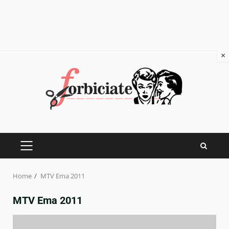
×
Skip
to
content
PRIMARY
MENU
Home
MTV Ema 2011
MTV Ema 2011