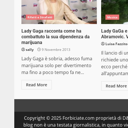
Rifatti e Strafatti
Musica
Lady Gaga racconta come ha
Lady GaGa e 
combattuto la sua dipendenza da
Abramovic. 
marijuana
Luisa Fazzito
sally
9 Novembre 2013
Il lancio di 
Lady Gaga è sobria, adesso fuma
richiede uno
marijuana solo per divertimento
ecco perché
ma fino a poco tempo fa ne...
all’appuntam
Read More
Read More
Copyright © 2025 Forbiciate.com proprietà di 
blog non è una testata giornalistica, in quanto v