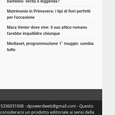
bambino: verità o leggenda?
Matrimonio in Primavera: i tipi di fiori perfetti
per l’occasione
Mara Venier dove vive: il suo attico romano
farebbe impallidire chiunque
Mediaset, programmazione 1° maggio: cambia
tutto
va 15336031008 - dpowerdweb@gmail.com - Questo
considerarsi un prodotto editoriale ai sensi della