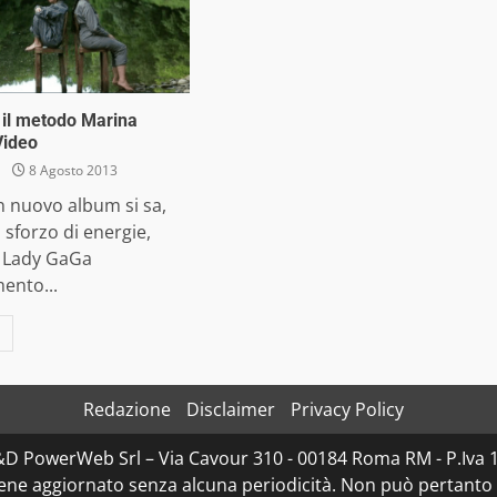
il metodo Marina
Video
8 Agosto 2013
un nuovo album si sa,
 sforzo di energie,
 Lady GaGa
ento...
Redazione
Disclaimer
Privacy Policy
D&D PowerWeb Srl – Via Cavour 310 - 00184 Roma RM - P.I
iene aggiornato senza alcuna periodicità. Non può pertanto 