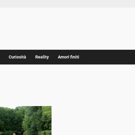
Curiosità
Reality
Amori finiti