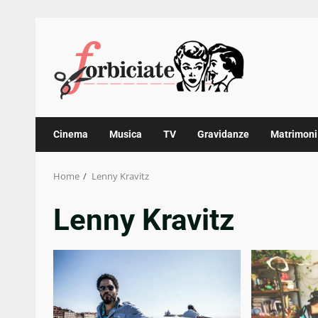
Skip
to
content
Cinema
Musica
TV
Gravidanze
Matrimoni
Home
Lenny Kravitz
Lenny Kravitz