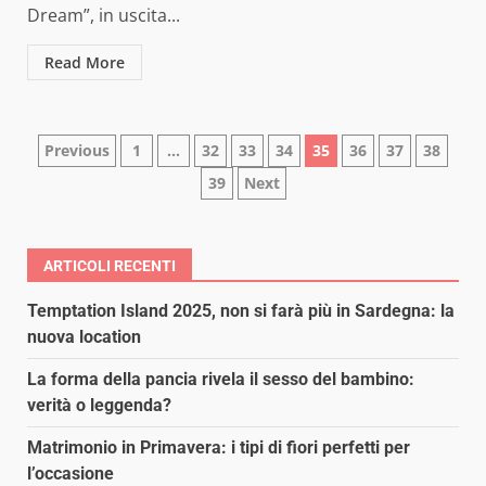
Dream”, in uscita...
Read More
Paginazione
Previous
1
…
32
33
34
35
36
37
38
39
Next
degli
articoli
ARTICOLI RECENTI
Temptation Island 2025, non si farà più in Sardegna: la
nuova location
La forma della pancia rivela il sesso del bambino:
verità o leggenda?
Matrimonio in Primavera: i tipi di fiori perfetti per
l’occasione