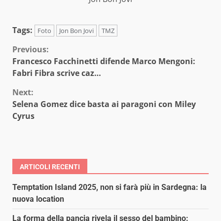
Tags:
Foto
Jon Bon Jovi
TMZ
Continue
Previous:
Francesco Facchinetti difende Marco Mengoni:
Reading
Fabri Fibra scrive caz…
Next:
Selena Gomez dice basta ai paragoni con Miley
Cyrus
ARTICOLI RECENTI
Temptation Island 2025, non si farà più in Sardegna: la
nuova location
La forma della pancia rivela il sesso del bambino: