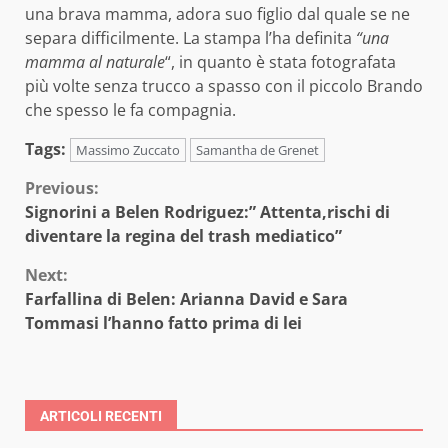
una brava mamma, adora suo figlio dal quale se ne
separa difficilmente. La stampa l’ha definita
“una
mamma al naturale
“, in quanto è stata fotografata
più volte senza trucco a spasso con il piccolo Brando
che spesso le fa compagnia.
Tags:
Massimo Zuccato
Samantha de Grenet
Continue
Previous:
Signorini a Belen Rodriguez:” Attenta,rischi di
Reading
diventare la regina del trash mediatico”
Next:
Farfallina di Belen: Arianna David e Sara
Tommasi l’hanno fatto prima di lei
ARTICOLI RECENTI