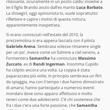
rilassante, sicuramente in un posto caldo; insieme a
lei il figlio Brando avuto dall’ex marito
Luca
Barbato
.
La showgirl, oggi opinionista tv, vuole soprattutto
riflettere e capire i motivi di questa rottura,
apparentemente inaspettata.
Si erano conosciuti nell’estate del 2010, la
prezzemolina si era appena lasciata con il pilota
Gabriele Arena
. Sembrava volesse rimanere single
per un po’, invece come un fulmine a ciel sereno, a
Formentera
Samantha
ha conosciuto
Massimo
Zuccato
, ex di
Randi Ingerman
. Insomma Cupido
ha colpito ancora una volta. La coppia è stata
paparazzata più volte, in principio sembrava un flirt
da spiaggia, ma con il tempo i due hanno dimostrato
di amarsi; hanno partecipato a numerosi eventi
mondani dove sono apparsi affettuosi e molto
teneri come due adolescenti. C’è chi sosteneva che
fra i due c’era una forte passione, c
he
Samantha