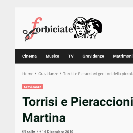
Skip
to
content
Cinema
Musica
TV
Gravidanze
Matrimoni
Home
Gravidanze
Torrisi e Pieraccioni genitori della picco
Gravidanze
Torrisi e Pieraccioni
Martina
sally
14 Dicembre 2010