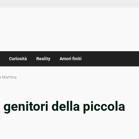
Curiosità
Reality
Amori finiti
la Martina
 genitori della piccola