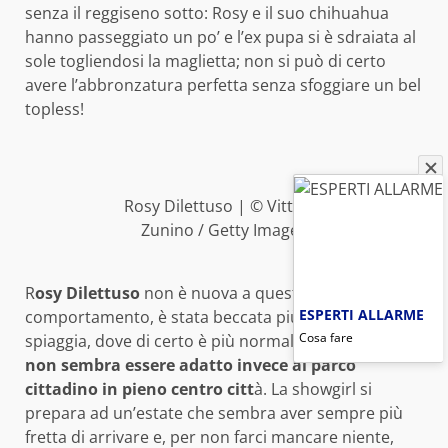
senza il reggiseno sotto: Rosy e il suo chihuahua
hanno passeggiato un po’ e l’ex pupa si è sdraiata al
sole togliendosi la maglietta; non si può di certo
avere l’abbronzatura perfetta senza sfoggiare un bel
topless!
Rosy Dilettuso | © Vittorio
Zunino / Getty Images
R
osy Dilettuso
non è nuova a questo tipo di
ESPERTI ALLARME
comportamento, è stata beccata più volte in
Cosa fare
spiaggia, dove di certo è più normale,
il déshabillé
non sembra essere adatto invece al parco
cittadino in pieno centro citt
à. La showgirl si
prepara ad un’estate che sembra aver sempre più
fretta di arrivare e, per non farci mancare niente,