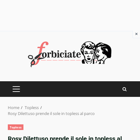
×
Skip
to
content
PRIMARY
MENU
Home
Topless
Rosy Dilettuso prende il sole in topless al parco
Topless
Rosy Dilettuso prende il sole in topless al