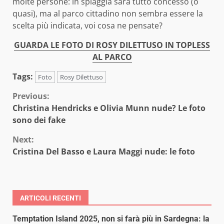
molte persone: in spiaggia sarà tutto concesso (o
quasi), ma al parco cittadino non sembra essere la
scelta più indicata, voi cosa ne pensate?
GUARDA LE FOTO DI ROSY DILETTUSO IN TOPLESS
AL PARCO
Tags:
Foto
Rosy Dilettuso
Continue
Previous:
Christina Hendricks e Olivia Munn nude? Le foto
Reading
sono dei fake
Next:
Cristina Del Basso e Laura Maggi nude: le foto
ARTICOLI RECENTI
Temptation Island 2025, non si farà più in Sardegna: la