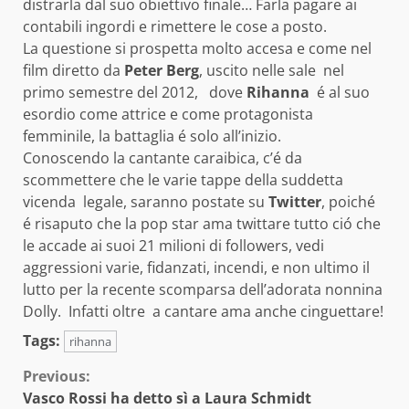
distrarla dal suo obiettivo finale… Farla pagare ai
contabili ingordi e rimettere le cose a posto.
La questione si prospetta molto accesa e come nel
film diretto da
Peter Berg
, uscito nelle sale nel
primo semestre del 2012, dove
Rihanna
é al suo
esordio come attrice e come protagonista
femminile, la battaglia é solo all’inizio.
Conoscendo la cantante caraibica, c’é da
scommettere che le varie tappe della suddetta
vicenda legale, saranno postate su
Twitter
, poiché
é risaputo che la pop star ama twittare tutto ció che
le accade ai suoi 21 milioni di followers, vedi
aggressioni varie, fidanzati, incendi, e non ultimo il
lutto per la recente scomparsa dell’adorata nonnina
Dolly. Infatti oltre a cantare ama anche cinguettare!
Tags:
rihanna
Continue
Previous:
Vasco Rossi ha detto sì a Laura Schmidt