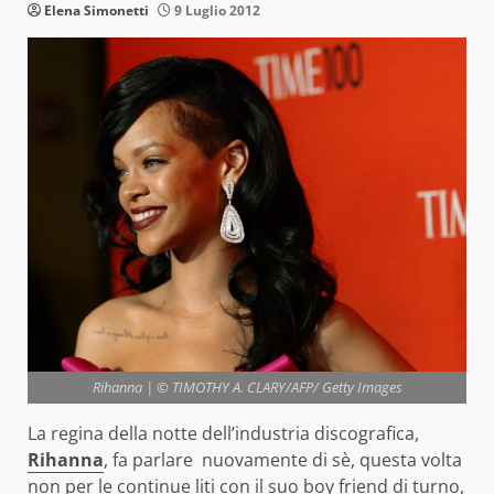
Elena Simonetti
9 Luglio 2012
Rihanna | © TIMOTHY A. CLARY/AFP/ Getty Images
La regina della notte dell’industria discografica,
Rihanna
, fa parlare nuovamente di sè, questa volta
non per le continue liti con il suo boy friend di turno,