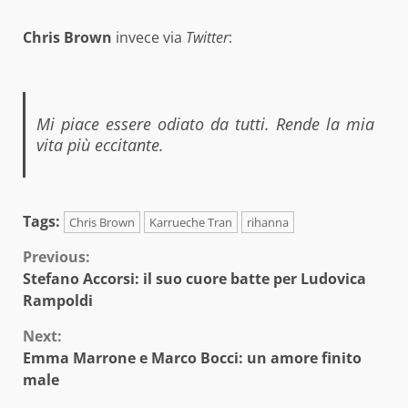
Chris Brown
invece via
Twitter
:
Mi piace essere odiato da tutti. Rende la mia
vita più eccitante.
Tags:
Chris Brown
Karrueche Tran
rihanna
Continue
Previous:
Stefano Accorsi: il suo cuore batte per Ludovica
Reading
Rampoldi
Next:
Emma Marrone e Marco Bocci: un amore finito
male