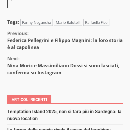
Tags:
Fanny Neguesha
Mario Balotelli
Raffaella Fico
Continue
Previous:
Federica Pellegrini e Filippo Magnini: la loro storia
Reading
è al capolinea
Next:
Nina Moric e Massimiliano Dossi si sono lasciati,
conferma su Instagram
ARTICOLI RECENTI
Temptation Island 2025, non si farà più in Sardegna: la
nuova location
La forma della pancia rivela il sesso del bambino: