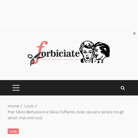
×
Skip
to
content
PRIMARY
MENU
Home
Look
Pier Silvio Berlusconi e Silvia Toffanin, look casual e serata tra gli
amici: mai visti così
Look