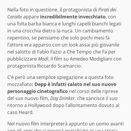
Nella foto in questione, il protagonista di
Pirati dei
Caraibi
appare
incredibilmente invecchiato
, con
una folta barba bianca e lunghi capelli bianchi legati
in una crocchia dietro la nuca. Un cambiamento
repentino, se pensiamo che solo pochi mesi fa
l’attore era apparso con un look assai più giovanile
nel salotto di Fabio Fazio a Che Tempo che Fa per
pubblicizzare
Modì
, il film su Amedeo Modigliani con
protagonista Riccardo Scamarcio.
C’è però una semplice spiegazione a questa foto
mozzafiato
: Depp è infatti calato nel suo nuovo
personaggio cinetografico
nel corso delle riprese
del suo nuovo film,
Day Drinker
, che sancisce il suo
ritorno a Hollywood dopo l’allontamento dovuto al
caso Heard.
Nel nuovo film interpreterà appunto un uomo avanti
con gli anni che si troverà invischiato in una storia