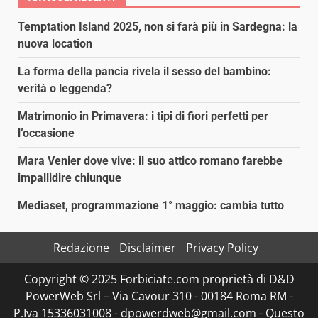
Temptation Island 2025, non si farà più in Sardegna: la
nuova location
La forma della pancia rivela il sesso del bambino:
verità o leggenda?
Matrimonio in Primavera: i tipi di fiori perfetti per
l’occasione
Mara Venier dove vive: il suo attico romano farebbe
impallidire chiunque
Mediaset, programmazione 1° maggio: cambia tutto
Redazione
Disclaimer
Privacy Policy
Copyright © 2025 Forbiciate.com proprietà di D&D
PowerWeb Srl – Via Cavour 310 - 00184 Roma RM -
P.Iva 15336031008 - dpowerdweb@gmail.com - Questo