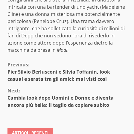
intricata con una bartender di uno yacht (Madeleine
Cline) e una donna misteriosa ma potenzialmente
pericolosa (Penelope Cruz). Una trama davvero
intrigante, che ha solleticato la curiosità di milioni di
fan di Depp che non vedono l’ora di rivederlo in
azione come attore dopo l’esperienza dietro la
macchina da presa in
Modì
.
Continue
Previous:
Pier Silvio Berlusconi e Silvia Toffanin, look
Reading
casual e serata tra gli amici: mai visti così
Next:
Cambia look dopo Uomini e Donne e diventa
ancora più bella: il taglio da copiare subito
ARTICOLI RECENTI