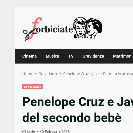
Skip
to
content
Cinema
Musica
TV
Gravidanze
Matrimoni
Home
Gravidanze
Penelope Cruz e Javier Bardem in attes
Gravidanze
Penelope Cruz e Jav
del secondo bebè
sally
2 Febbraio 2013