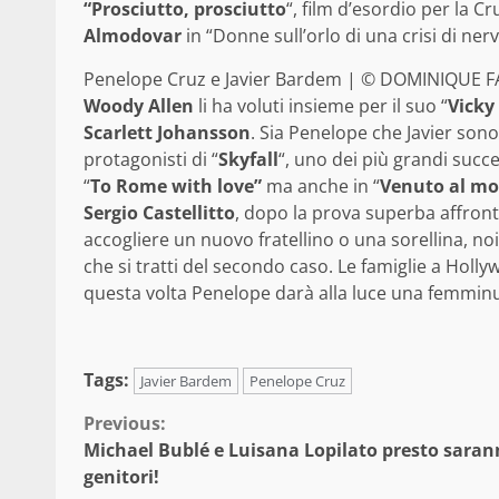
“Prosciutto, prosciutto
“, film d’esordio per la C
Almodovar
in “Donne sull’orlo di una crisi di nervi
Penelope Cruz e Javier Bardem | © DOMINIQUE F
Woody Allen
li ha voluti insieme per il suo “
Vicky
Scarlett Johansson
. Sia Penelope che Javier sono 
protagonisti di “
Skyfall
“, uno dei più grandi succ
“
To Rome with love”
ma anche in “
Venuto al m
Sergio Castellitto
, dopo la prova superba affront
accogliere un nuovo fratellino o una sorellina, n
che si tratti del secondo caso. Le famiglie a Ho
questa volta Penelope darà alla luce una femmin
Tags:
Javier Bardem
Penelope Cruz
Continue
Previous:
Michael Bublé e Luisana Lopilato presto sara
Reading
genitori!