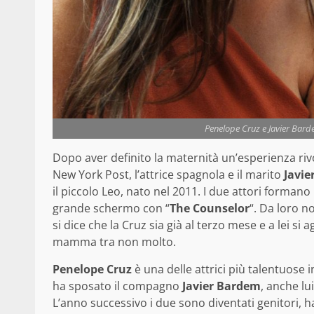
Penelope Cruz e Javier Ba
Dopo aver definito la maternità un’esperienza riv
New York Post, l’attrice spagnola e il marito
Javie
il piccolo Leo, nato nel 2011. I due attori forman
grande schermo con “
The Counselor
“. Da loro 
si dice che la Cruz sia già al terzo mese e a lei si
mamma tra non molto.
Penelope Cruz
è una delle attrici più talentuose 
ha sposato il compagno
Javier Bardem
, anche lu
L’anno successivo i due sono diventati genitori, h