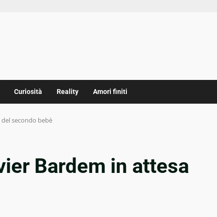
Curiosità
Reality
Amori finiti
a del secondo bebè
ier Bardem in attesa