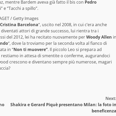
ruz, mentre Bardem aveva già fatto il bis con
Pedro
” e “Tacchi a spillo”.
AGET / Getty Images
 Cristina Barcelona
“, uscito nel 2008, in cui c’era anche
diventati attori di grande successo, lui rientra tra i
essi del 2012, lei ha recitato nuovamente per
Woody Allen
i
ondo
“, dove la troviamo per la seconda volta al fianco di
ata in “
Non ti muovere”
. Il piccolo Leo si prepara ad
oi restiamo in attesa di smentite o conferme, augurandoci
llywood crescono e diventano sempre più numerose, magari
uccia?
Next
nno
Shakira e Gerard Piquè presentano Milan: la foto i
beneficenz