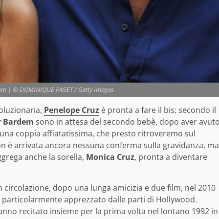
rdem | © DOMINIQUE FAGET / Getty Images
oluzionaria,
Penelope Cruz
è pronta a fare il bis: secondo il
r Bardem
sono in attesa del secondo bebè, dopo aver avut
o una coppia affiatatissima, che presto ritroveremo sul
non è arrivata ancora nessuna conferma sulla gravidanza, ma
 aggrega anche la sorella,
Monica Cruz
, pronta a diventare
in circolazione, dopo una lunga amicizia e due film, nel 2010
i particolarmente apprezzato dalle parti di Hollywood.
anno recitato insieme per la prima volta nel lontano 1992 in