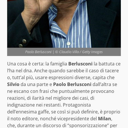
Paolo Berlusconi | © Claudio Villa / Getty Images
Una cosa è certa: la famiglia
Berlusconi
la battuta ce
l’ha nel dna. Anche quando sarebbe il caso di tacere
o, tutt’al più, usare espressioni diverse, capita che
Silvio
da una parte e
Paolo Berlusconi
dall’altra se
ne escano con frasi che puntualmente provocano
reazioni, di ilarità nel migliore dei casi, di
indignazione nei restanti. Protagonista
dell’ennesima gaffe, se così si può definire, è proprio
il noto editore, nonché vicepresidente del
Milan
,
che, durante un discorso di “sponsorizzazione” per