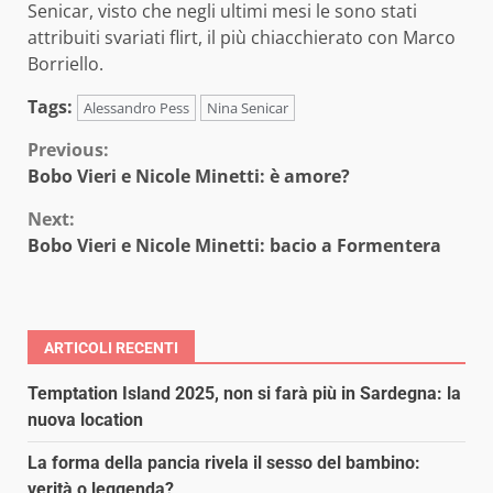
Senicar, visto che negli ultimi mesi le sono stati
attribuiti svariati flirt, il più chiacchierato con Marco
Borriello.
Tags:
Alessandro Pess
Nina Senicar
Continue
Previous:
Bobo Vieri e Nicole Minetti: è amore?
Reading
Next:
Bobo Vieri e Nicole Minetti: bacio a Formentera
ARTICOLI RECENTI
Temptation Island 2025, non si farà più in Sardegna: la
nuova location
La forma della pancia rivela il sesso del bambino:
verità o leggenda?