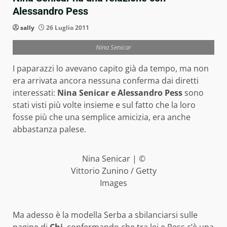
Alessandro Pess
sally
26 Luglio 2011
Nina Senicar
I paparazzi lo avevano capito già da tempo, ma non
era arrivata ancora nessuna conferma dai diretti
interessati:
Nina Senicar e Alessandro Pess
sono
stati visti più volte insieme e sul fatto che la loro
fosse più che una semplice amicizia, era anche
abbastanza palese.
Nina Senicar | ©
Vittorio Zunino / Getty
Images
Ma adesso è la modella Serba a sbilanciarsi sulle
pagine di
Chi
, confermando che tra lei e Pess c’è una