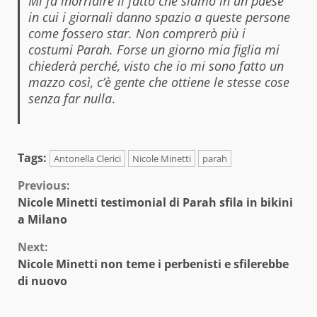
Mi fa inorridire il fatto che siamo in un paese
in cui i giornali danno spazio a queste persone
come fossero star. Non comprerò più i
costumi Parah. Forse un giorno mia figlia mi
chiederà perché, visto che io mi sono fatto un
mazzo così, c’è gente che ottiene le stesse cose
senza far nulla
.
Tags:
Antonella Clerici
Nicole Minetti
parah
Continue
Previous:
Nicole Minetti testimonial di Parah sfila in bikini
Reading
a Milano
Next:
Nicole Minetti non teme i perbenisti e sfilerebbe
di nuovo