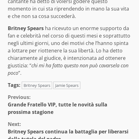
cantante ha detto di volersi godere questo
momento in cui sta riprendendo in mano la sua vita
e che non sa cosa succederà.
Britney Spears
ha ricevuto un enorme supporto da
fan e celebrità nel corso di questi mesi e soprattutto
negli ultimi giorni, uno dei motivi che l’hanno spinta
a lottare per riottenere la sua libertà. Lo ha detto
chiaramente al giudice, è intenzionata ad ottenere
giustizia: “
chi mi ha fatto questo non può cavarsela con
poco
”.
Tags:
Britney Spears
Jamie Spears
Continue
Previous:
Grande Fratello VIP, tutte le novità sulla
Reading
prossima stagione
Next:
Britney Spears continua la battaglia per liberarsi
dalla tutela del padre