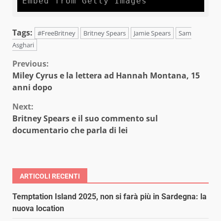
Embed from Getty Images
Tags:
#FreeBritney
Britney Spears
Jamie Spears
Sam
Asghari
Continue
Previous:
Miley Cyrus e la lettera ad Hannah Montana, 15
Reading
anni dopo
Next:
Britney Spears e il suo commento sul
documentario che parla di lei
ARTICOLI RECENTI
Temptation Island 2025, non si farà più in Sardegna: la
nuova location