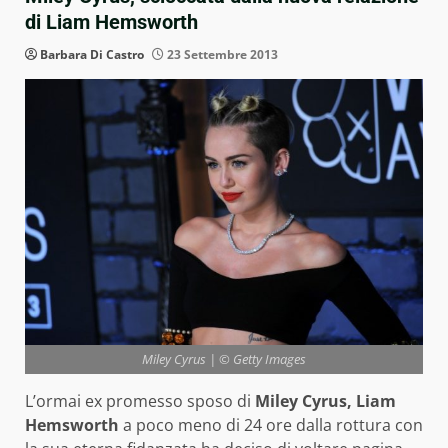
di Liam Hemsworth
Barbara Di Castro
23 Settembre 2013
Miley Cyrus | © Getty Images
L’ormai ex promesso sposo di
Miley Cyrus,
Liam
Hemsworth
a poco meno di 24 ore dalla rottura con