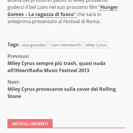
attesa del prossimo passo di Miley possiamo
goderci il bel Liam nel suo prossimo film
“
Hunger
Games – La ragazza di fuoco
”
che sarà in
anteprima presentato al Festival di Roma.
Tags:
eiza gonzalez
Liam Hemsworth
Miley Cyrus
Continue
Previous:
Miley Cyrus sempre più trash, quasi nuda
Reading
all’iHeartRadio Music Festival 2013
Next:
Miley Cyrus provocante sulla cover del Rolling
Stone
ARTICOLI RECENTI