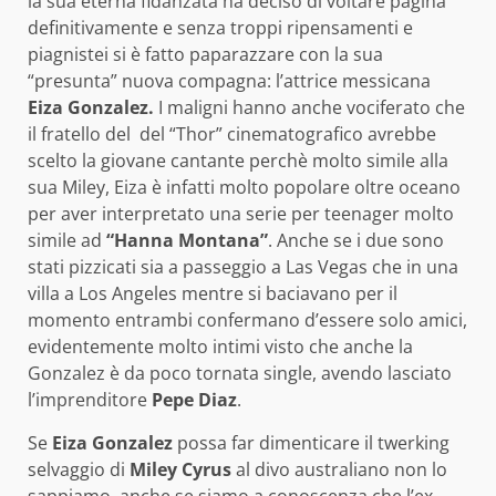
la sua eterna fidanzata ha deciso di voltare pagina
definitivamente e senza troppi ripensamenti e
piagnistei si è fatto paparazzare con la sua
“presunta” nuova compagna: l’attrice messicana
Eiza Gonzalez.
I
maligni hanno anche vociferato che
il fratello del del “Thor” cinematografico avrebbe
scelto la giovane cantante perchè molto simile alla
sua Miley, Eiza è infatti molto popolare oltre oceano
per aver interpretato una serie per teenager molto
simile ad
“Hanna Montana”
. Anche se i due sono
stati pizzicati sia a passeggio a Las Vegas che in una
villa a Los Angeles mentre si baciavano per il
momento entrambi confermano d’essere solo amici,
evidentemente molto intimi visto che anche la
Gonzalez è da poco tornata single, avendo lasciato
l’imprenditore
Pepe Diaz
.
Se
Eiza Gonzalez
possa far dimenticare il twerking
selvaggio di
Miley Cyrus
al divo australiano non lo