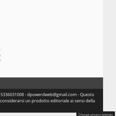
:
o
”
va 15336031008 - dpowerdweb@gmail.com - Questo
considerarsi un prodotto editoriale ai sensi della
Change privacy settings