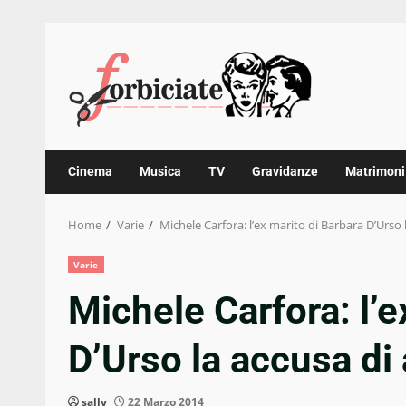
Skip
to
content
Cinema
Musica
TV
Gravidanze
Matrimoni
Home
Varie
Michele Carfora: l’ex marito di Barbara D’Urso 
Varie
Michele Carfora: l’e
D’Urso la accusa di 
sally
22 Marzo 2014