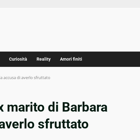
Curiosità
Reality
Amori finiti
la accusa di averlo sfruttato
x marito di Barbara
averlo sfruttato