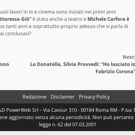
uoi lavori in tv e cinema sono iniziati nei primi anni
ttoressa Giò”
è stata anche a teatro e
Michele Carfora è
 tanti anni e soprattutto proprio adesso che si parla di
ai conclusasi?
Next
anno
Le Donatella, Silvia Provvedi: “Ho lasciato i
Fabrizio Corona
Redazione
Disclaimer
Privacy Policy
D&D PowerWeb Srl – Via Cavour 310 - 00184 Roma RM - P.I
iene aggiornato senza alcuna periodicità. Non può pertanto 
legge n. 62 del 07.03.2001