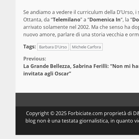
Se andiamo a vedere il curriculum della D’Urso, i s
Ottanta, da “
Telemilano
” a “
Domenica In
“, la “
Do
arrivato solamente nel 2002. Ma che senso ha dopo
nuovo amore, parlare di una storia vecchia e orm
Tags:
Barbara D'Urso
Michele Carfora
Continue
Previous:
La Grande Bellezza, Sabrina Ferilli: “Non mi h
Reading
invitata agli Oscar”
Copyright © 2025 Forbiciate.com proprietà di 
blog non è una testata giornalistica, in quanto v