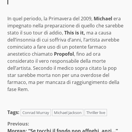
In quel periodo, la Primavera del 2009,
Michael
era
impegnato nella preparazione di quello che sarebbe
stato il suo tour di addio,
This is it,
ma a causa
dell’insonnia di cui soffriva d’anni, l’artista avrebbe
cominciato a fare uso di un potente farmaco
anestetico chiamato
Propofol
, fino ad ora
considerato il vero responsabile della morte
dell’artista. Secondo il medico sopra citato la pop
star sarebbe morta non per una overdose del
farmaco, ma per mancaza di raggiungimento della
fase Rem.
Tags:
Conrad Murray
Michael Jackson
Thriller live
Continue
Previous:
Morgan: “Se tocchi il fondo non affoghi, anzi…”