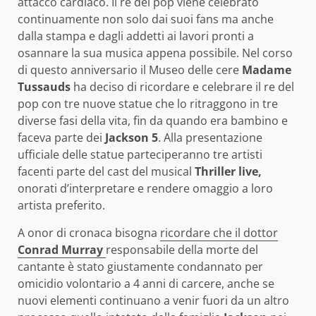
attacco cardiaco. Il re del pop viene celebrato
continuamente non solo dai suoi fans ma anche
dalla stampa e dagli addetti ai lavori pronti a
osannare la sua musica
appena possibile. Nel corso
di questo anniversario il Museo delle cere
Madame
Tussauds
ha deciso di ricordare e celebrare il re del
pop con tre nuove statue che lo ritraggono in tre
diverse fasi della vita, fin da quando era bambino e
faceva parte dei
Jackson 5
. Alla presentazione
ufficiale delle statue parteciperanno tre artisti
facenti parte del cast del musical
Thriller live,
onorati d’interpretare e rendere omaggio a loro
artista preferito.
A onor di cronaca bisogna
ricordare che il dottor
Conrad Murray
responsabile della morte del
cantante è stato giustamente condannato per
omicidio volontario a 4 anni di carcere, anche se
nuovi elementi continuano a venir fuori da un altro