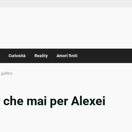
Curiosità
Reality
Amori finiti
 gallery
 che mai per Alexei