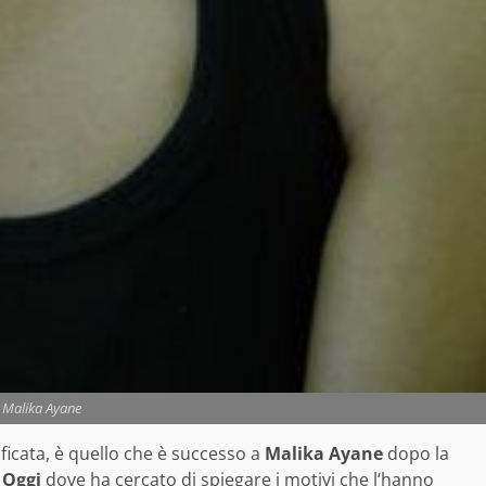
Malika Ayane
ficata, è quello che è successo a
Malika Ayane
dopo la
e
Oggi
dove ha cercato di spiegare i motivi che l
‘hanno