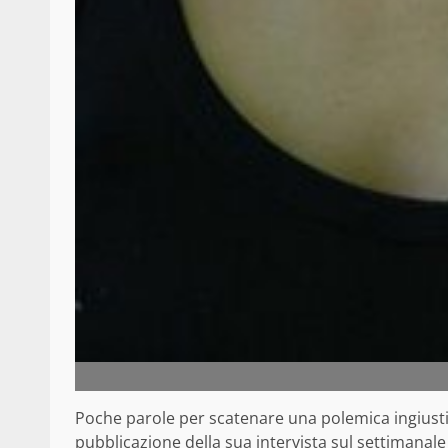
Poche parole per scatenare una polemica ingiusti
pubblicazione della sua intervista sul settimanal