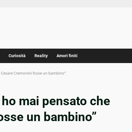
Curiosità
Reality
Amori finiti
 Cesare Cremonini fosse un bambino”
 ho mai pensato che
osse un bambino”