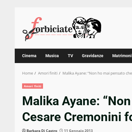
Skip
to
content
Cinema
Musica
TV
Gravidanze
Matrimoni
Home
Amori finiti
Malika Ayane: “Non ho mai pensato che
Amori finiti
Malika Ayane: “Non
Cesare Cremonini f
Barbara Di Castro
11 Gennaio 2013