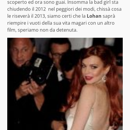
scoperto ed ora sono guai. Insomma la bad girl sta
chiudendo il 2012 nel peggiori dei modi, chissà cosa
le riseverà il 2013, siamo certi che la
Lohan
saprà
riempire i vuoti della sua vita magari con un altro
film, speriamo non da detenuta.