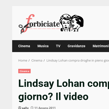
Skip
to
content
Cinema
Musica
TV
Gravidanze
Matrimoni
Home
Cinema
Lindsay Lohan compra droghe in pieno gior
Cinema
Lindsay Lohan comp
giorno? Il video
sally
11 Agosto 2011