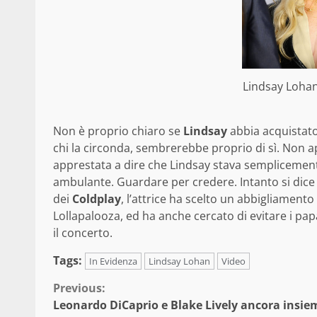
Lindsay Loha
Non è proprio chiaro se
Lindsay
abbia acquistato
chi la circonda, sembrerebbe proprio di sì. Non app
apprestata a dire che Lindsay stava semplicemente
ambulante. Guardare per credere. Intanto si dic
dei
Coldplay
, l’attrice ha scelto un abbigliament
Lollapalooza, ed ha anche cercato di evitare i pap
il concerto.
Tags:
In Evidenza
Lindsay Lohan
Video
Continue
Previous:
Leonardo DiCaprio e Blake Lively ancora insie