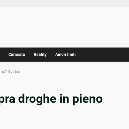
Curiosità
Reality
Amori finiti
no? Il video
ra droghe in pieno