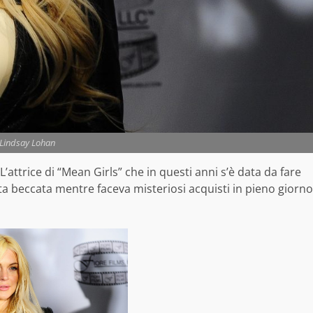
Lindsay Lohan
’attrice di “Mean Girls” che in questi anni s’è data da fare
ata beccata mentre faceva misteriosi acquisti in pieno giorno