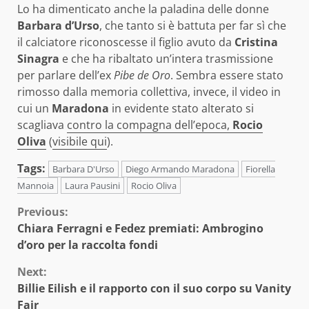
Lo ha dimenticato anche la paladina delle donne
Barbara d’Urso
, che tanto si è battuta per far sì che
il calciatore riconoscesse il figlio avuto da
Cristina
Sinagra
e che ha ribaltato un’intera trasmissione
per parlare dell’ex
Pibe de Oro
. Sembra essere stato
rimosso dalla memoria collettiva, invece, il video in
cui un
Maradona
in evidente stato alterato si
scagliava
contro la compagna dell’epoca,
Rocio
Oliva
(
visibile qui
).
Tags:
Barbara D'Urso
Diego Armando Maradona
Fiorella
Mannoia
Laura Pausini
Rocio Oliva
Continue
Previous:
Chiara Ferragni e Fedez premiati: Ambrogino
Reading
d’oro per la raccolta fondi
Next:
Billie Eilish e il rapporto con il suo corpo su Vanity
Fair