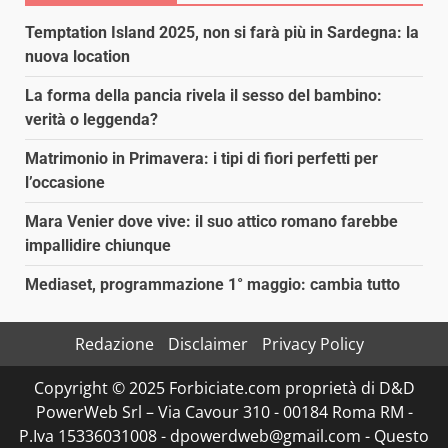
Temptation Island 2025, non si farà più in Sardegna: la
nuova location
La forma della pancia rivela il sesso del bambino:
verità o leggenda?
Matrimonio in Primavera: i tipi di fiori perfetti per
l’occasione
Mara Venier dove vive: il suo attico romano farebbe
impallidire chiunque
Mediaset, programmazione 1° maggio: cambia tutto
Redazione
Disclaimer
Privacy Policy
Copyright © 2025 Forbiciate.com proprietà di D&D
PowerWeb Srl – Via Cavour 310 - 00184 Roma RM -
P.Iva 15336031008 - dpowerdweb@gmail.com - Questo