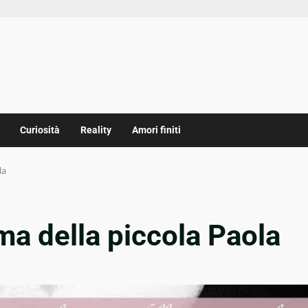
Curiosità
Reality
Amori finiti
la
a della piccola Paola