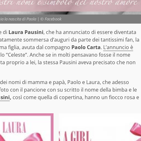
ia la nascita di Paola | © Facebook
e di
Laura Pausini
, che ha annunciato di essere diventata
atamente sommersa d’auguri da parte dei tantissimi fan, la
ima figlia, avuta dal compagno
Paolo Carta
.
L’annuncio è
olo “Celeste”. Anche se in molti pensavano fosse il nome
a proprio a lei, la stessa Pausini aveva precisato che non
one dei nomi di mamma e papà, Paolo e Laura, che adesso
 foto con il pancione con su scritto il nome della bimba e le
sini
,
così come quella di copertina, hanno un fiocco rosa e