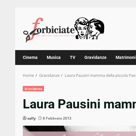
Skip
to
content
Cinema
Musica
TV
Gravidanze
Matrimoni
Home
Gravidanze
Laura Pausini mamma della piccola Pao
Gravidanze
Laura Pausini mamm
sally
8 Febbraio 2013