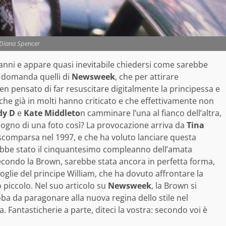
Diana Spencer
nni e appare quasi inevitabile chiedersi come sarebbe
sa domanda quelli di
Newsweek
, che per attirare
n pensato di far resuscitare digitalmente la principessa e
 che già in molti hanno criticato e che effettivamente non
dy D
e
Kate Middleto
n camminare l’una al fianco dell’altra,
ogno di una foto così? La provocazione arriva da
Tina
a scomparsa nel 1997, e che ha voluto lanciare questa
ebbe stato il cinquantesimo compleanno dell’amata
condo la Brown, sarebbe stata ancora in perfetta forma,
oglie del principe William, che ha dovuto affrontare la
iccolo. Nel suo articolo su
Newsweek
, la Brown si
ba da paragonare alla nuova regina dello stile nel
 Fantasticherie a parte, diteci la vostra: secondo voi è