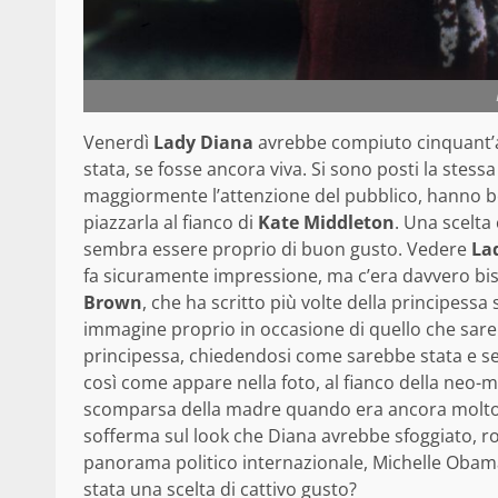
Venerdì
Lady Diana
avrebbe compiuto cinquant’a
stata, se fosse ancora viva. Si sono posti la stes
maggiormente l’attenzione del pubblico, hanno be
piazzarla al fianco di
Kate Middleton
. Una scelta
sembra essere proprio di buon gusto. Vedere
La
fa sicuramente impressione, ma c’era davvero bis
Brown
, che ha scritto più volte della principess
immagine proprio in occasione di quello che sar
principessa, chiedendosi come sarebbe stata e se
così come appare nella foto, al fianco della neo-m
scomparsa della madre quando era ancora molto p
sofferma sul look che Diana avrebbe sfoggiato, ro
panorama politico internazionale, Michelle Obama.
stata una scelta di cattivo gusto?