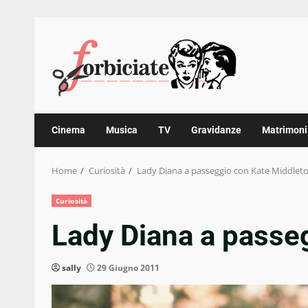
Skip
to
content
Cinema
Musica
TV
Gravidanze
Matrimoni
Home
Curiosità
Lady Diana a passeggio con Kate Middlet
Curiosità
Lady Diana a passe
sally
29 Giugno 2011