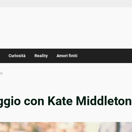
Curiosità
Reality
Amori finiti
on
ggio con Kate Middleton