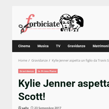
Skip
to
content
Cinema
Musica
TV
Gravidanze
Matrimoni
Home
Gravidanze
Kylie Jenner aspetta un figlio da Travis S
Gravidanze
In Primo Piano
Kylie Jenner aspetta
Scott!
sally
23 Settembre 2017