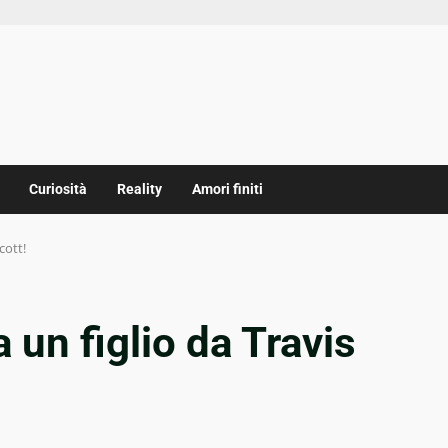
Curiosità
Reality
Amori finiti
cott!
 un figlio da Travis