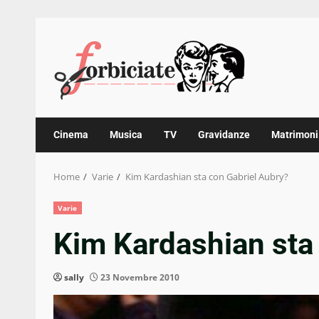
Skip
to
content
Cinema
Musica
TV
Gravidanze
Matrimoni
Home
Varie
Kim Kardashian sta con Gabriel Aubry?
Varie
Kim Kardashian sta
sally
23 Novembre 2010