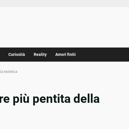
Curiosità
Reality
Amori finiti
ia estetica
 più pentita della