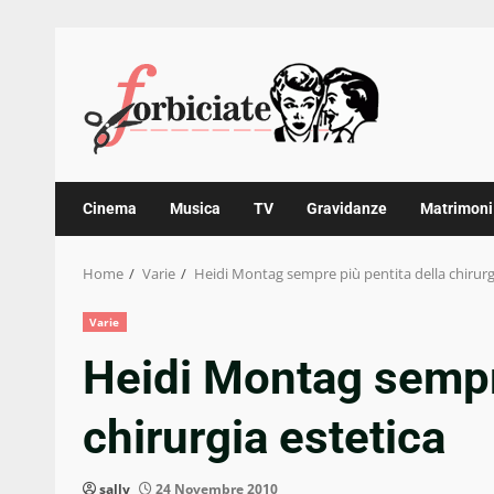
Skip
to
content
Cinema
Musica
TV
Gravidanze
Matrimoni
Home
Varie
Heidi Montag sempre più pentita della chirurg
Varie
Heidi Montag sempre
chirurgia estetica
sally
24 Novembre 2010