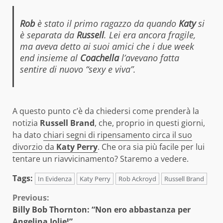
Rob
è stato il primo ragazzo da quando
Katy
si
è separata da
Russell
. Lei era ancora fragile,
ma aveva detto ai suoi amici che i due week
end insieme al
Coachella
l’avevano fatta
sentire di nuovo “sexy e viva”.
A questo punto c’è da chiedersi come prenderà la
notizia
Russell Brand
, che, proprio in questi giorni,
ha dato
chiari segni di ripensamento circa il suo
divorzio da
Katy Perry
. Che ora sia più facile per lui
tentare un riavvicinamento? Staremo a vedere.
Tags:
In Evidenza
Katy Perry
Rob Ackroyd
Russell Brand
Continue
Previous:
Billy Bob Thornton: “Non ero abbastanza per
Reading
Angelina Jolie!”