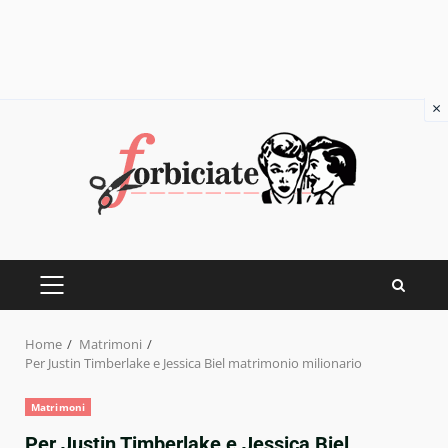
×
Skip
to
content
PRIMARY
MENU
Home
Matrimoni
Per Justin Timberlake e Jessica Biel matrimonio milionario
Matrimoni
Per Justin Timberlake e Jessica Biel