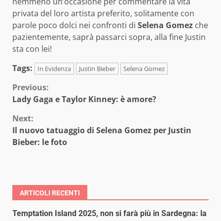
nemmeno un’occasione per commentare la vita
privata del loro artista preferito, solitamente con
parole poco dolci nei confronti di
Selena Gomez
che
pazientemente, saprà passarci sopra, alla fine Justin
sta con lei!
Tags:
In Evidenza
Justin Bieber
Selena Gomez
Continue
Previous:
Lady Gaga e Taylor Kinney: è amore?
Reading
Next:
Il nuovo tatuaggio di Selena Gomez per Justin
Bieber: le foto
ARTICOLI RECENTI
Temptation Island 2025, non si farà più in Sardegna: la