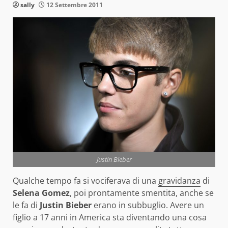
sally
12 Settembre 2011
Justin Bieber
Qualche tempo fa si vociferava di una
gravidanza
di
Selena Gomez
, poi prontamente smentita, anche se
le fa di
Justin Bieber
erano in subbuglio. Avere un
figlio a 17 anni in America sta diventando una cosa