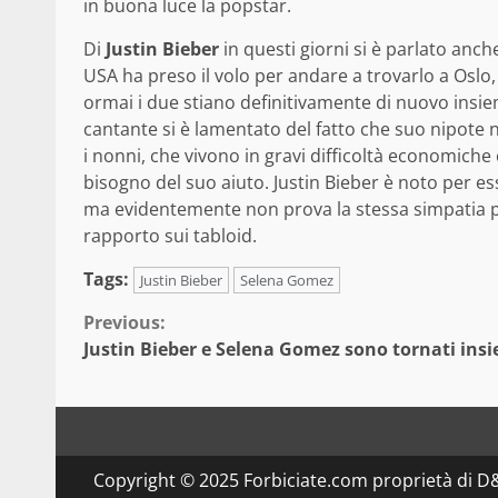
in buona luce la popstar.
Di
Justin Bieber
in questi giorni si è parlato anch
USA ha preso il volo per andare a trovarlo a Oslo
ormai i due stiano definitivamente di nuovo insi
cantante si è lamentato del fatto che suo nipote 
i nonni, che vivono in gravi difficoltà economich
bisogno del suo aiuto. Justin Bieber è noto per e
ma evidentemente non prova la stessa simpatia per
rapporto sui tabloid.
Tags:
Justin Bieber
Selena Gomez
Continue
Previous:
Justin Bieber e Selena Gomez sono tornati ins
Reading
Copyright © 2025 Forbiciate.com proprietà di 