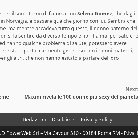
e per il suo
ritorno di fiamma con
Selena Gomez
, che dagli
, in Norvegia, e passare qualche giorno con lui. Sembra che
eme, ma mentre accadeva tutto questo, il nonno paterno del
non si fa sentire da diverso tempo e non ha mai pensato ch
e ed hanno qualche problema di salute, potessero avere
ssere stato particolarmente generoso con i nonni materni,
 gli altri, che non hanno esitato a parlare del loro
Next
ieme
Maxim rivela le 100 donne più sexy del pianet
Redazione
Disclaimer
Privacy Policy
D&D PowerWeb Srl – Via Cavour 310 - 00184 Roma RM - P.I