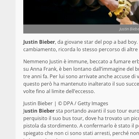
Justin Bieb
Justin Bieber
, da giovane star del pop a bad boy.
cambiamento, ricorda lo stesso percorso di altre 
Nemmeno Justin è immune, beccato a fumare erba, 
su Anna Frank, è ben lontano dall’immagine del br
tre anni fa. Per lui sono arrivate anche accuse di 
questo però ha mantenuto inalterato il suo success
volte fino al limite dell’eccesso.
Justin Bieber | © DPA / Getty Images
J
ustin Bieber
sta portando avanti il suo tour euro
perquisito il suo bus tour, dove ha trovato un pi
pistola da stordimento. A confermarlo è stato il p
spiegato che non ci sono stati arresti, perché no