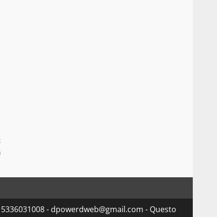
e
:
a
va 15336031008 - dpowerdweb@gmail.com - Questo