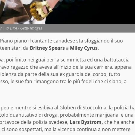
er | © DPA / Getty Images
 Piano piano il cantante canadese sta sfoggiando il suo
teen star, da
Britney Spears
a
Miley Cyrus
.
poi finito nei guai per la scimmietta ed una battutaccia
avo ragazzo che aveva all’inizio della sua carriera, appena
violenza da parte della sua ex guardia del corpo, tutto
o, le sue fan rimangono tra le più fedeli che ci siano, a
peo e mentre si esibiva al Globen di Stoccolma, la polizia h
ccolo quantitativo di droga, probabilmente marijuana, e una
ortavoce della polizia svedese,
Lars Bystrom,
che ha anche
n ci sono sospettati, ma la vicenda continua a non mettere