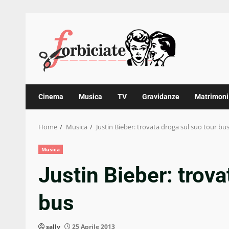
Skip
to
content
Cinema
Musica
TV
Gravidanze
Matrimoni
Home
Musica
Justin Bieber: trovata droga sul suo tour bu
Musica
Justin Bieber: trova
bus
sally
25 Aprile 2013