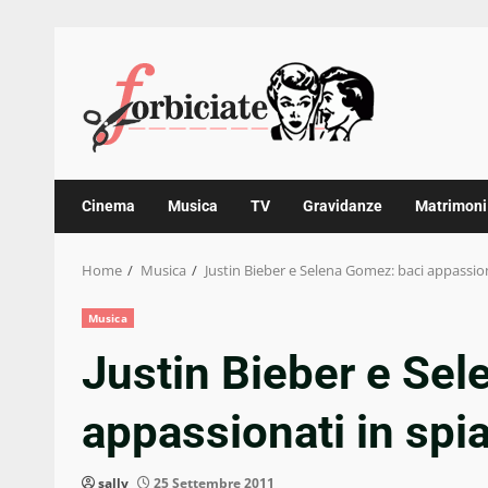
Skip
to
content
Cinema
Musica
TV
Gravidanze
Matrimoni
Home
Musica
Justin Bieber e Selena Gomez: baci appassion
Musica
Justin Bieber e Sel
appassionati in spi
sally
25 Settembre 2011