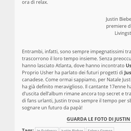
ora di relax.
Justin Bieb
premiere d
Livings
Entrambi, infatti, sono sempre impegnatissimi tr
trascorrono il loro tempo insieme. Senza preoccu
hanno lasciato Atlanta, dove hanno incontrato
U
Proprio Usher ha parlato dei futuri progetti di
Jus
canadese. Come ormai sappiamo, per Natale Justin
ha già definito meraviglioso. Il cantante 17enne ha
d’uscita dell’album rimane ancora top secret e tra
di fans urlanti, Justin trova sempre il tempo per 
sognare un futuro da papà!
GUARDA LE FOTO DI JUSTIN
Tags:
In Evidenza
Justin Bieber
Selena Gomez