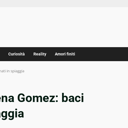
Curiosità
Reality
Amori finiti
ati in spiaggia
ena Gomez: baci
aggia