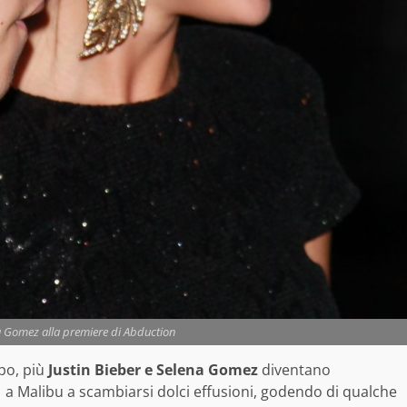
na Gomez alla premiere di Abduction
mpo, più
Justin Bieber e Selena Gomez
diventano
i a Malibu a scambiarsi dolci effusioni, godendo di qualche