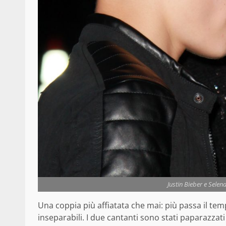
Justin Bieber e Sele
Una coppia più affiatata che mai: più passa il te
inseparabili. I due cantanti sono stati paparazzat