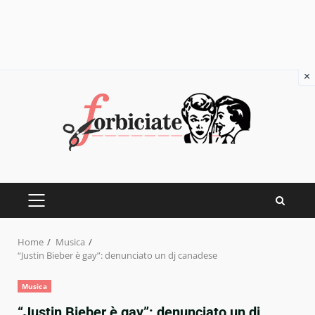
×
Skip
to
content
PRIMARY
MENU
Home
Musica
“Justin Bieber è gay”: denunciato un dj canadese
Musica
“Justin Bieber è gay”: denunciato un dj