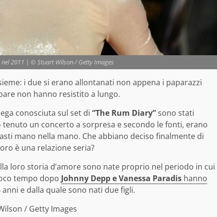
nel 2011 | © Stuart Wilson / Getty Images
ieme: i due si erano allontanati non appena i paparazzi
pare non hanno resistito a lungo.
lega conosciuta sul set di
“The Rum Diary”
sono stati
tenuto un concerto a sorpresa e secondo le fonti, erano
imasti mano nella mano. Che abbiano deciso finalmente di
loro è una relazione seria?
lla loro storia d’amore sono nate proprio nel periodo in cui
. Poco tempo dopo
Johnny Depp e Vanessa Paradis
hanno
 anni e dalla quale sono nati due figli.
Wilson / Getty Images