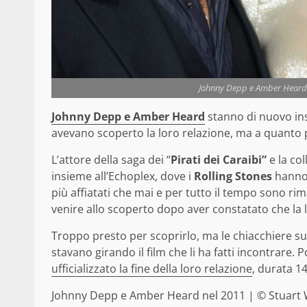
Johnny Depp e Amber Heard 
Johnny Depp e Amber Heard
stanno di nuovo ins
avevano scoperto la loro relazione, ma a quanto 
L’attore della saga dei “
Pirati dei Caraibi”
e la col
insieme all’Echoplex, dove i
Rolling Stones
hanno 
più affiatati che mai e per tutto il tempo sono r
venire allo scoperto dopo aver constatato che la 
Troppo presto per scoprirlo, ma le chiacchiere su
stavano girando il film che li ha fatti incontrare
ufficializzato la fine della loro relazione
, durata 14
Johnny Depp e Amber Heard nel 2011 | © Stuart 