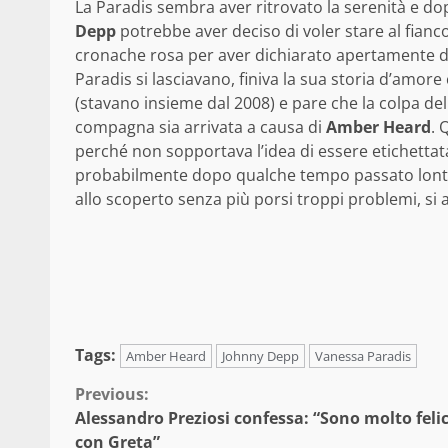
La Paradis sembra aver ritrovato la serenità e 
Depp
potrebbe aver deciso di voler stare al fianc
cronache rosa per aver dichiarato apertamente di 
Paradis si lasciavano, finiva la sua storia d’amore
(stavano insieme dal 2008) e pare che la colpa dell
compagna sia arrivata a causa di
Amber Heard
. 
perché non sopportava l’idea di essere etichettat
probabilmente dopo qualche tempo passato lontano
allo scoperto senza più porsi troppi problemi, si a
Tags:
Amber Heard
Johnny Depp
Vanessa Paradis
Continue
Previous:
Alessandro Preziosi confessa: “Sono molto feli
Reading
con Greta”