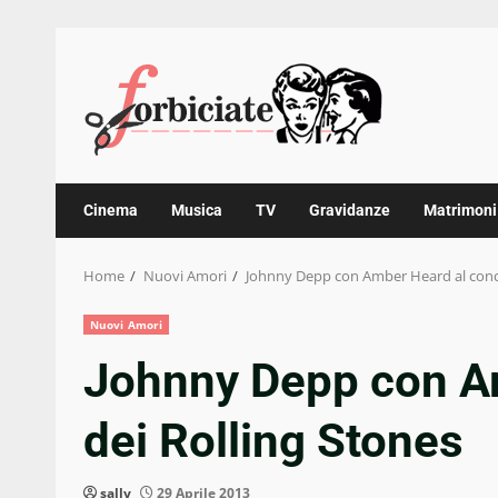
Skip
to
content
Cinema
Musica
TV
Gravidanze
Matrimoni
Home
Nuovi Amori
Johnny Depp con Amber Heard al conce
Nuovi Amori
Johnny Depp con Am
dei Rolling Stones
sally
29 Aprile 2013