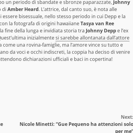
dopo un periodo di sbandate e sbronze paparazzate,
Johnny
o di
Amber Heard
. L’attrice, dal canto suo, è nota alle
essere bisessuale, nello stesso periodo in cui Depp e la
 con la fotografa di origini hawaiiane
Tasya van Ree
a fine della lunga e invidiata storia tra
Johnny Depp
e l’ex
Quest’ultima inizialmente
si sarebbe allontanata dall’attore
a come una rovina-famiglie, ma l’amore vince su tutto e
 da voci e occhi indiscreti, la coppia ha deciso di venire
ttendono dichiarazioni ufficiali e baci in copertina!
Next
ce
Nicole Minetti: “Gue Pequeno ha attenzioni sol
per me