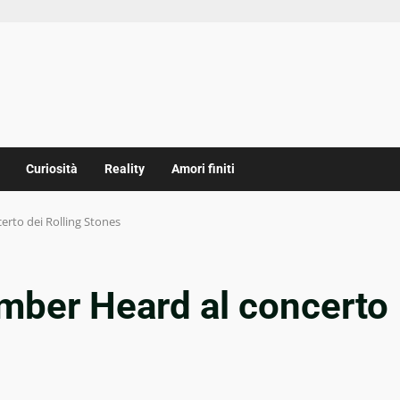
Curiosità
Reality
Amori finiti
rto dei Rolling Stones
ber Heard al concerto