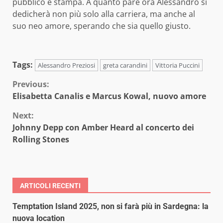
pubblico e stampa. A quanto pare ora Alessandro si
dedicherà non più solo alla carriera, ma anche al
suo neo amore, sperando che sia quello giusto.
Tags:
Alessandro Preziosi
greta carandini
Vittoria Puccini
Continue
Previous:
Elisabetta Canalis e Marcus Kowal, nuovo amore
Reading
Next:
Johnny Depp con Amber Heard al concerto dei
Rolling Stones
ARTICOLI RECENTI
Temptation Island 2025, non si farà più in Sardegna: la
nuova location