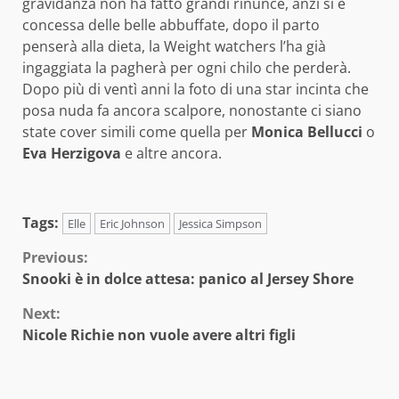
gravidanza non ha fatto grandi rinunce, anzi si è
concessa delle belle abbuffate, dopo il parto
penserà alla dieta, la Weight watchers l’ha già
ingaggiata la pagherà per ogni chilo che perderà.
Dopo più di ventì anni la foto di una star incinta che
posa nuda fa ancora scalpore, nonostante ci siano
state cover simili come quella per
Monica Bellucci
o
Eva Herzigova
e altre ancora.
Tags:
Elle
Eric Johnson
Jessica Simpson
Continue
Previous:
Snooki è in dolce attesa: panico al Jersey Shore
Reading
Next:
Nicole Richie non vuole avere altri figli