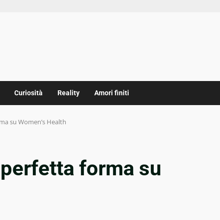
Curiosità
Reality
Amori finiti
orma su Women’s Health
perfetta forma su