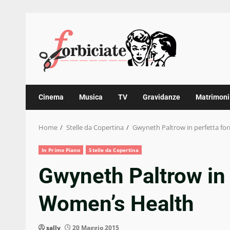
Skip
to
content
Cinema
Musica
TV
Gravidanze
Matrimoni
Home
Stelle da Copertina
Gwyneth Paltrow in perfetta f
In Primo Piano
Stelle da Copertina
Gwyneth Paltrow in 
Women’s Health
sally
20 Maggio 2015