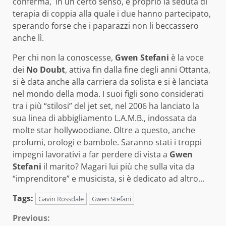
conferma, in un certo senso, è proprio la seduta di
terapia di coppia alla quale i due hanno partecipato,
sperando forse che i paparazzi non li beccassero
anche lì.
Per chi non la conoscesse,
Gwen Stefani
è la voce
dei
No Doubt
, attiva fin dalla fine degli anni Ottanta,
si è data anche alla carriera da solista e si è lanciata
nel mondo della moda. I suoi figli sono considerati
tra i più “stilosi” del jet set, nel 2006 ha lanciato la
sua linea di abbigliamento L.A.M.B., indossata da
molte star hollywoodiane. Oltre a questo, anche
profumi, orologi e bambole. Saranno stati i troppi
impegni lavorativi a far perdere di vista a
Gwen
Stefani
il marito? Magari lui più che sulla vita da
“imprenditore” e musicista, si è dedicato ad altro…
Tags:
Gavin Rossdale
Gwen Stefani
Continue
Previous: