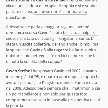
Gwen Stefani e Gavin Rossdale
intenti ad andare
via da una seduta di terapia di coppia e si è subito
parlato di crisi,
anche se non è la prima volta
quest’anno
.
Adesso se ne parla a maggior ragione, perché
domenica scorsa Gavin è stato
beccato a palpare il
sedere alla tata
dei suoi figli, Kingston e Zuma. E’
stata un’uscita collettiva, c’erano anche i bimbi, ma
la spinta che Gavin dà alla ragazza ha fatto subito
dubitare i più pettegoli, c’è un flirt di mezzo che ha
minato la solidità della coppia?
Gwen Stefani
ha sposato Gavin nel 2002, stavano
insieme già dal ’95, e quattro anni dopo la coppia ha
avuto il primo figlio Kingston, mentre Zuma è nata
nel 2008. Adesso però sembra che il matrimonio sia
un po’ traballante e non solo per questa foto,
compromettente solo in base alla prospettiva di chi
la guarda.