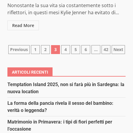
Nonostante la sua vita sia costantemente sotto i
riflettori, in questi mesi Kylie Jenner ha evitato di...
Read More
Paginazione
Previous
1
2
3
4
5
6
…
42
Next
degli
articoli
ARTICOLI RECENTI
Temptation Island 2025, non si farà più in Sardegna: la
nuova location
La forma della pancia rivela il sesso del bambino:
verità o leggenda?
Matrimonio in Primavera: i tipi di fiori perfetti per
l’occasione