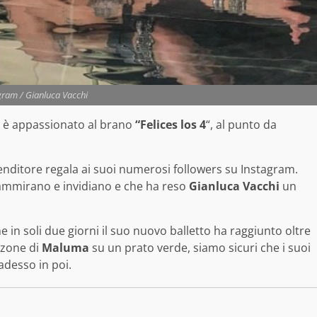
gram / Gianluca Vacchi
 è appassionato al brano
“Felices los 4
“, al punto da
mprenditore regala ai suoi numerosi followers su Instagram.
ti ammirano e invidiano e che ha reso
Gianluca Vacchi
un
in soli due giorni il suo nuovo balletto ha raggiunto oltre
nzone di
Maluma
su un prato verde, siamo sicuri che i suoi
adesso in poi.