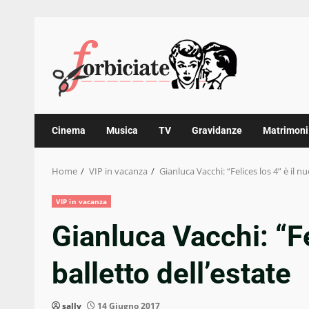
Skip
to
content
Cinema
Musica
TV
Gravidanze
Matrimoni
Home
VIP in vacanza
Gianluca Vacchi: “Felices los 4” è il n
VIP in vacanza
Gianluca Vacchi: “Fe
balletto dell’estate
sally
14 Giugno 2017