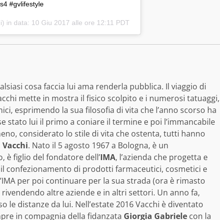
4 #gvlifestyle
) in data:
10 Giu 2017 alle ore 12:11 PDT
lsiasi cosa faccia lui ama renderla pubblica. Il viaggio di
acchi mette in mostra il fisico scolpito e i numerosi tatuaggi,
ici, esprimendo la sua filosofia di vita che l’anno scorso ha
e stato lui il primo a coniare il termine e poi l’immancabile
no, considerato lo stile di vita che ostenta, tutti hanno
 Vacchi
. Nato il 5 agosto 1967 a Bologna, è un
 figlio del fondatore dell’
IMA
, l’azienda che progetta e
l confezionamento di prodotti farmaceutici, cosmetici e
l’IMA per poi continuare per la sua strada (ora è rimasto
vendendo altre aziende e in altri settori. Un anno fa,
o le distanze da lui. Nell’estate 2016 Vacchi è diventato
empre in compagnia della fidanzata
Giorgia Gabriele
con la