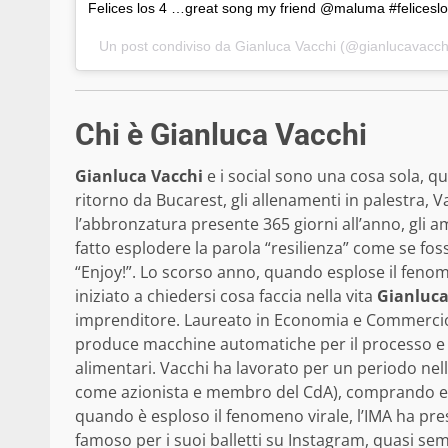
Felices los 4 …great song my friend @maluma #feliceslos
Un post condiviso da Gianluca Vacchi (@gianlucavacchi
Chi è Gianluca Vacchi
Gianluca Vacchi
e i social sono una cosa sola, qua
ritorno da Bucarest, gli allenamenti in palestra, V
l’abbronzatura presente 365 giorni all’anno, gli am
fatto esplodere la parola “resilienza” come se foss
“Enjoy!”. Lo scorso anno, quando esplose il fenome
iniziato a chiedersi cosa faccia nella vita
Gianluca
imprenditore. Laureato in Economia e Commercio, è
produce macchine automatiche per il processo e i
alimentari. Vacchi ha lavorato per un periodo nel
come azionista e membro del CdA), comprando e ri
quando è esploso il fenomeno virale, l’IMA ha pres
famoso per i suoi balletti su Instagram, quasi s