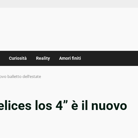
Curiosità
Reality
Amori finiti
uovo balletto dell’estate
lices los 4” è il nuovo