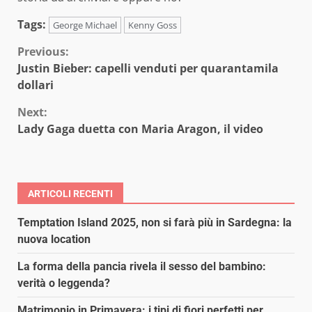
Tags:
George Michael
Kenny Goss
Continue
Previous:
Justin Bieber: capelli venduti per quarantamila
Reading
dollari
Next:
Lady Gaga duetta con Maria Aragon, il video
ARTICOLI RECENTI
Temptation Island 2025, non si farà più in Sardegna: la
nuova location
La forma della pancia rivela il sesso del bambino:
verità o leggenda?
Matrimonio in Primavera: i tipi di fiori perfetti per