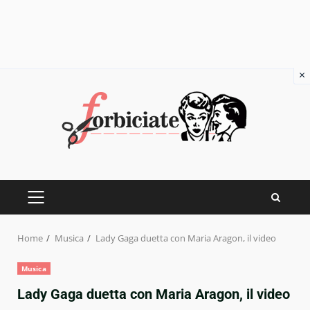
×
Skip
to
content
PRIMARY
MENU
Home
Musica
Lady Gaga duetta con Maria Aragon, il video
Musica
Lady Gaga duetta con Maria Aragon, il video